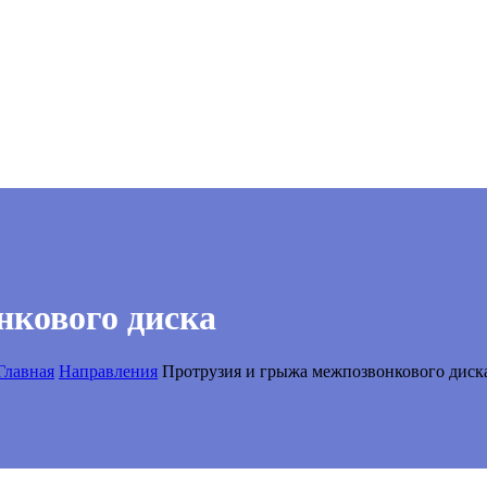
нкового диска
Главная
Направления
Протрузия и грыжа межпозвонкового диск