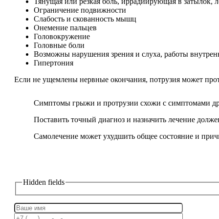
Тянущая или резкая боль, иррадиирующая в затылок, л
Ограничение подвижности
Слабость и скованность мышц
Онемение пальцев
Головокружение
Головные боли
Возможны нарушения зрения и слуха, работы внутрен
Гипертония
Если не ущемлены нервные окончания, потрузия может про
Симптомы грыжи и протрузии схожи с симптомами дру
Поставить точный диагноз и назначить лечение долже
Самолечение может ухудшить общее состояние и прич
Запишитесь на консультацию!
Hidden fields