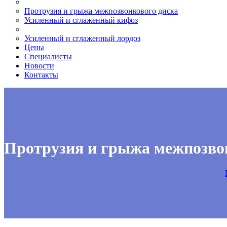
Протрузия и грыжа межпозвонкового диска
Усиленный и сглаженный кифоз
Усиленный и сглаженный лордоз
Цены
Специалисты
Новости
Контакты
Протрузия и грыжа межпозво