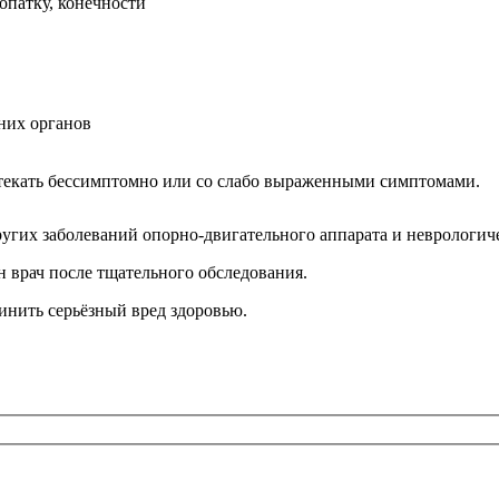
опатку, конечности
них органов
текать бессимптомно или со слабо выраженными симптомами.
гих заболеваний опорно-двигательного аппарата и неврологич
н врач после тщательного обследования.
инить серьёзный вред здоровью.