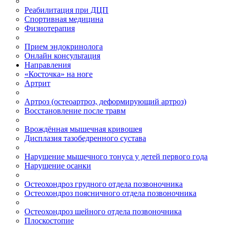
Реабилитация при ДЦП
Спортивная медицина
Физиотерапия
Прием эндокринолога
Онлайн консультация
Направления
«Косточка» на ноге
Артрит
Артроз (остеоартроз, деформирующий артроз)
Восстановление после травм
Врождённая мышечная кривошея
Дисплазия тазобедренного сустава
Нарушение мышечного тонуса у детей первого года
Нарушение осанки
Остеохондроз грудного отдела позвоночника
Остеохондроз поясничного отдела позвоночника
Остеохондроз шейного отдела позвоночника
Плоскостопие